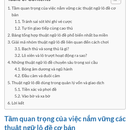
Tầm quan trọng của việc nắm vững các thuật ngữ lô đề cơ
bản
Tránh sai sót khi ghi vé cược
Tự tin giao tiếp cùng cao thủ
Bảng tổng hợp thuật ngữ lô đề phổ biến nhất ba miền
Giải mã nhóm thuật ngữ lô đề liên quan đến cách chơi
Bạch thủ và song thủ là gì?
Lô xiên và lô trượt hoạt động ra sao?
Những thuật ngữ lô đề chuyên sâu trong soi cầu
Bóng âm dương và ngũ hành
Đầu câm và đuôi câm
Thuật ngữ lô đề dùng trong quản lý vốn và giao dịch
Tiền xác và phơi đề
Vào bờ và xa bờ
Lời kết
Tầm quan trọng của việc nắm vững các
thuật ngữ lô đề cơ bản