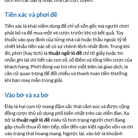
Tiền xác và phơi đề
Tiền xác là khái niệm dùng để chỉ số vốn gốc mà người chơi
phải bỏ ra để mua một vé cược trước khi có kết quả. Tùy
thuộc vào quy định của từng nhà cái hoặc thầu ngoài, tỷ lệ
chiết khấu tiền xác sẽ có sự chênh lệch nhất định. Trong khi
đó, phơi (hay tịch) là
thuật ngữ lô đề
chỉ tờ giấy hoặc tin
nhắn ghi lại chi tiết các con số, số điểm và tổng tiền cược của
khách hàng. Phơi đóng vai trò như một biên lai giao dịch, là
căn cứ quan trọng để đối chiếu và thanh toán tiền thưởng
khi bạn may mắn trúng giải.
Vào bờ và xa bờ
Đây là hai cụm từ mang đậm sắc thái cảm xúc và được cộng
đồng cược thủ sử dụng phổ biến nhất trên các diễn đàn. Xa
bờ là
thuật ngữ lô đề
miêu tả tình trạng người chơi đang
gặp chuỗi thua lỗ liên tiếp, dẫn đến cạn kiệt nguồn vốn và rơi
vào trạng thái hoang mang. Ngược lại, vào bờ là khoảnh