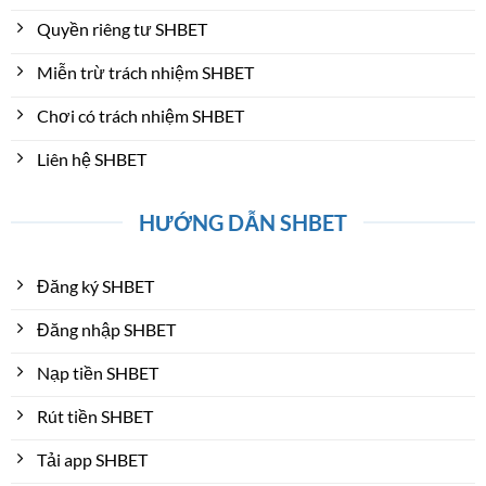
Quyền riêng tư SHBET
Miễn trừ trách nhiệm SHBET
Chơi có trách nhiệm SHBET
Liên hệ SHBET
HƯỚNG DẪN SHBET
Đăng ký SHBET
Đăng nhập SHBET
Nạp tiền SHBET
Rút tiền SHBET
Tải app SHBET