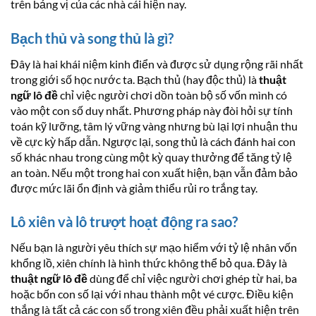
trên bảng vị của các nhà cái hiện nay.
Bạch thủ và song thủ là gì?
Đây là hai khái niệm kinh điển và được sử dụng rộng rãi nhất
trong giới số học nước ta. Bạch thủ (hay độc thủ) là
thuật
ngữ lô đề
chỉ việc người chơi dồn toàn bộ số vốn mình có
vào một con số duy nhất. Phương pháp này đòi hỏi sự tính
toán kỹ lưỡng, tâm lý vững vàng nhưng bù lại lợi nhuận thu
về cực kỳ hấp dẫn. Ngược lại, song thủ là cách đánh hai con
số khác nhau trong cùng một kỳ quay thưởng để tăng tỷ lệ
an toàn. Nếu một trong hai con xuất hiện, bạn vẫn đảm bảo
được mức lãi ổn định và giảm thiểu rủi ro trắng tay.
Lô xiên và lô trượt hoạt động ra sao?
Nếu bạn là người yêu thích sự mạo hiểm với tỷ lệ nhân vốn
khổng lồ, xiên chính là hình thức không thể bỏ qua. Đây là
thuật ngữ lô đề
dùng để chỉ việc người chơi ghép từ hai, ba
hoặc bốn con số lại với nhau thành một vé cược. Điều kiện
thắng là tất cả các con số trong xiên đều phải xuất hiện trên