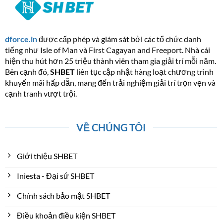
dforce.in
được cấp phép và giám sát bởi các tổ chức danh
tiếng như Isle of Man và First Cagayan and Freeport. Nhà cái
hiện thu hút hơn 25 triệu thành viên tham gia giải trí mỗi năm.
Bên cạnh đó,
SHBET
liên tục cập nhật hàng loạt chương trình
khuyến mãi hấp dẫn, mang đến trải nghiệm giải trí trọn vẹn và
cạnh tranh vượt trội.
VỀ CHÚNG TÔI
Giới thiệu SHBET
Iniesta - Đại sứ SHBET
Chính sách bảo mật SHBET
Điều khoản điều kiện SHBET