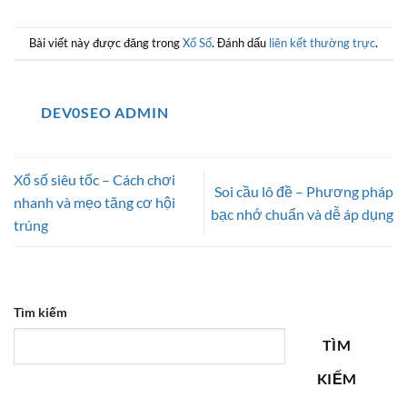
Bài viết này được đăng trong
Xổ Số
. Đánh dấu
liên kết thường trực
.
DEV0SEO ADMIN
Xổ số siêu tốc – Cách chơi
Soi cầu lô đề – Phương pháp
nhanh và mẹo tăng cơ hội
bạc nhớ chuẩn và dễ áp dụng
trúng
Tìm kiếm
TÌM
KIẾM