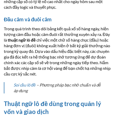
những cặp số có tỷ lệ nổ cao nhất cho ngày hôm sau một
cách đầy logic và thuyết phục.
Đầu câm và đuôi câm
Trong quá trình theo dõi bảng kết quả xổ số hàng ngày, hiện
tượng câm đầu hoặc câm đuôi rất thường xuyên xảy ra. Đây
là
thuật ngữ lô đề
chỉ việc một chữ số hàng chục (đầu) hoặc
hàng đơn vị (đuôi) không xuất hiện ở bất kỳ giải thưởng nào
trong kỳ quay đó. Dựa vào dấu hiệu đặc biệt này, các chuyên
gia đã đúc kết ra hệ thống bạc nhớ tương ứng để dự đoán
chính xác các cặp số sẽ về trong những ngày tiếp theo. Nắm
bắt được nhịp câm là cơ hội vàng để bạn chốt hạ những nhịp
cầu cực kỳ sắc nét.
Soi cầu lô đề
– Phương pháp bạc nhớ chuẩn và dễ
áp dụng
Thuật ngữ lô đề dùng trong quản lý
vốn và giao dịch