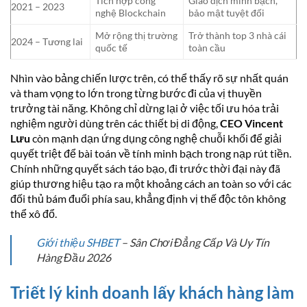
Tích hợp công
Giao dịch minh bạch,
2021 – 2023
nghệ Blockchain
bảo mật tuyệt đối
Mở rộng thị trường
Trở thành top 3 nhà cái
2024 – Tương lai
quốc tế
toàn cầu
Nhìn vào bảng chiến lược trên, có thể thấy rõ sự nhất quán
và tham vọng to lớn trong từng bước đi của vị thuyền
trưởng tài năng. Không chỉ dừng lại ở việc tối ưu hóa trải
nghiệm người dùng trên các thiết bị di động,
CEO Vincent
Lưu
còn mạnh dạn ứng dụng công nghệ chuỗi khối để giải
quyết triệt để bài toán về tính minh bạch trong nạp rút tiền.
Chính những quyết sách táo bạo, đi trước thời đại này đã
giúp thương hiệu tạo ra một khoảng cách an toàn so với các
đối thủ bám đuổi phía sau, khẳng định vị thế độc tôn không
thể xô đổ.
Giới thiệu SHBET
– Sân Chơi Đẳng Cấp Và Uy Tín
Hàng Đầu 2026
Triết lý kinh doanh lấy khách hàng làm