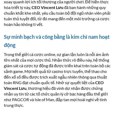
xoay quanh lợi ích tối thượng của người chơi. Để hiện thực
hóa triết lý này,
CEO Vincent Lưu
đã ban hành những quy
chuẩn khắt khe nhất, yêu cầu toàn bộ đội ngũ nhân viên phải
tuân thủ tuyệt đối, từ đó mang đến một môi trường cá cược
hoàn hảo không tì vết.
Sự minh bạch và công bằng là kim chỉ nam hoạt
động
Trong thế giới cá cược online, sự gian lận luôn là nỗi ám ảnh
lớn nhất của mọi cược thủ. Nhận thức rõ điều này, hệ thống
giám sát cá cược tự động đã được triển khai trên toàn bộ các
sảnh game. Mọi kết quả từ casino trực tuyến, thể thao cho
đến xổ số đều được trích xuất ngẫu nhiên thông qua thuật
toán RNG đạt chuẩn quốc tế. Nhờ sự quyết liệt của
CEO
Vincent Lưu
, thương hiệu đã vinh dự nhận được chứng
nhận uy tín từ các tổ chức quản lý cờ bạc hàng đầu thế giới
như PAGCOR và Isle of Man, đập tan mọi hoài nghi về tính
trung thực.