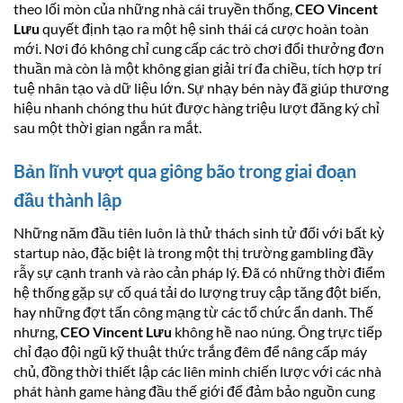
theo lối mòn của những nhà cái truyền thống,
CEO Vincent
Lưu
quyết định tạo ra một hệ sinh thái cá cược hoàn toàn
mới. Nơi đó không chỉ cung cấp các trò chơi đổi thưởng đơn
thuần mà còn là một không gian giải trí đa chiều, tích hợp trí
tuệ nhân tạo và dữ liệu lớn. Sự nhạy bén này đã giúp thương
hiệu nhanh chóng thu hút được hàng triệu lượt đăng ký chỉ
sau một thời gian ngắn ra mắt.
Bản lĩnh vượt qua giông bão trong giai đoạn
đầu thành lập
Những năm đầu tiên luôn là thử thách sinh tử đối với bất kỳ
startup nào, đặc biệt là trong một thị trường gambling đầy
rẫy sự cạnh tranh và rào cản pháp lý. Đã có những thời điểm
hệ thống gặp sự cố quá tải do lượng truy cập tăng đột biến,
hay những đợt tấn công mạng từ các tổ chức ẩn danh. Thế
nhưng,
CEO Vincent Lưu
không hề nao núng. Ông trực tiếp
chỉ đạo đội ngũ kỹ thuật thức trắng đêm để nâng cấp máy
chủ, đồng thời thiết lập các liên minh chiến lược với các nhà
phát hành game hàng đầu thế giới để đảm bảo nguồn cung