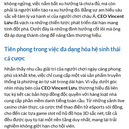
không ngừng, việc nắm bắt xu hướng là chưa đủ, mà còn
phải là người kiến tạo ra xu hướng đó. Bằng sự am hiểu sâu
sắc về tâm lý và hành vi của người chơi châu Á,
CEO Vincent
Lưu
đã vạch ra những chiến lược phát triển dài hạn mang
tính đột phá. Dưới đây là những định hướng cốt lõi mà ông
đã áp dụng thành công để nâng tầm thương hiệu.
Tiên phong trong việc đa dạng hóa hệ sinh thái
cá cược
Nhận thấy nhu cầu giải trí của người chơi ngày càng phong
phú và khắt khe, việc chỉ cung cấp một vài sản phẩm truyền
thống là phương án tự sát trong dài hạn. Vì vậy, dưới góc
nhìn nhạy bén của
CEO Vincent Lưu
, thương hiệu đã liên
tục ký kết các bản hợp đồng độc quyền với hàng loạt nhà
cung cấp phần mềm danh tiếng toàn cầu. Từ những sảnh live
casino chân thực, cá cược thể thao điện tử eSports sôi động,
cho đến các tựa game slot nổ hũ đồ họa 3D sắc nét, tất cả
đều được quy tụ tại một nền tảng duy nhất, mang lại trải
nghiệm không giới hạn cho hội viên.