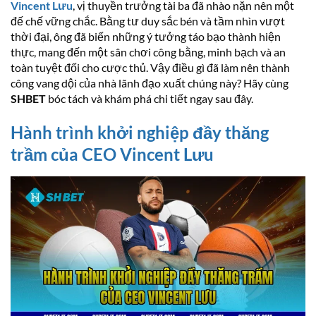
Vincent Lưu
, vị thuyền trưởng tài ba đã nhào nặn nên một
đế chế vững chắc. Bằng tư duy sắc bén và tầm nhìn vượt
thời đại, ông đã biến những ý tưởng táo bạo thành hiện
thực, mang đến một sân chơi công bằng, minh bạch và an
toàn tuyệt đối cho cược thủ. Vậy điều gì đã làm nên thành
công vang dội của nhà lãnh đạo xuất chúng này? Hãy cùng
SHBET
bóc tách và khám phá chi tiết ngay sau đây.
Hành trình khởi nghiệp đầy thăng
trầm của CEO Vincent Lưu