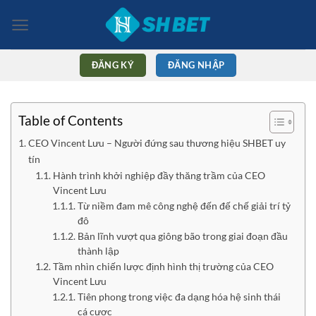
Bỏ
qua
nội
dung
ĐĂNG KÝ
ĐĂNG NHẬP
Table of Contents
CEO Vincent Lưu – Người đứng sau thương hiệu SHBET uy
tín
Hành trình khởi nghiệp đầy thăng trầm của CEO
Vincent Lưu
Từ niềm đam mê công nghệ đến đế chế giải trí tỷ
đô
Bản lĩnh vượt qua giông bão trong giai đoạn đầu
thành lập
Tầm nhìn chiến lược định hình thị trường của CEO
Vincent Lưu
Tiên phong trong việc đa dạng hóa hệ sinh thái
cá cược