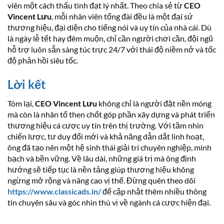
viên một cách thấu tình đạt lý nhất. Theo chia sẻ từ
CEO
Vincent Lưu
, mỗi nhân viên tổng đài đều là một đại sứ
thương hiệu, đại diện cho tiếng nói và uy tín của nhà cái. Dù
là ngày lễ tết hay đêm muộn, chỉ cần người chơi cần, đội ngũ
hỗ trợ luôn sẵn sàng túc trực 24/7 với thái độ niềm nở và tốc
độ phản hồi siêu tốc.
Lời kết
Tóm lại,
CEO Vincent Lưu
không chỉ là người đặt nền móng
mà còn là nhân tố then chốt góp phần xây dựng và phát triển
thương hiệu cá cược uy tín trên thị trường. Với tầm nhìn
chiến lược, tư duy đổi mới và khả năng dẫn dắt linh hoạt,
ông đã tạo nên một hệ sinh thái giải trí chuyên nghiệp, minh
bạch và bền vững. Về lâu dài, những giá trị mà ông định
hướng sẽ tiếp tục là nền tảng giúp thương hiệu không
ngừng mở rộng và nâng cao vị thế. Đừng quên theo dõi
https://www.classicads.in/
để cập nhật thêm nhiều thông
tin chuyên sâu và góc nhìn thú vị về ngành cá cược hiện đại.