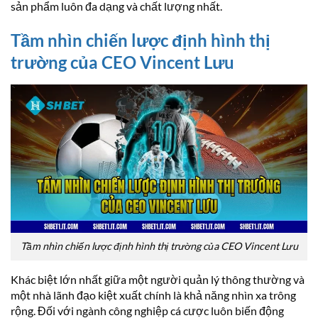
sản phẩm luôn đa dạng và chất lượng nhất.
Tầm nhìn chiến lược định hình thị
trường của CEO Vincent Lưu
Tầm nhìn chiến lược định hình thị trường của CEO Vincent Lưu
Khác biệt lớn nhất giữa một người quản lý thông thường và
một nhà lãnh đạo kiệt xuất chính là khả năng nhìn xa trông
rộng. Đối với ngành công nghiệp cá cược luôn biến động