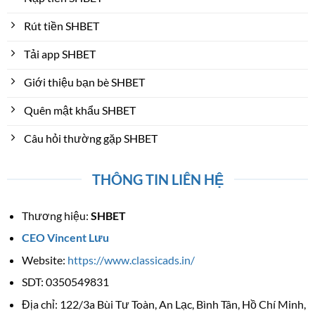
Rút tiền SHBET
Tải app SHBET
Giới thiệu bạn bè SHBET
Quên mật khẩu SHBET
Câu hỏi thường gặp SHBET
THÔNG TIN LIÊN HỆ
Thương hiệu:
SHBET
CEO Vincent Lưu
Website:
https://www.classicads.in/
SDT: 0350549831
Địa chỉ: 122/3a Bùi Tư Toàn, An Lạc, Bình Tân, Hồ Chí Minh,