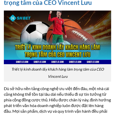
trọng tâm của CEO Vincent Lưu
Triết lý kinh doanh lấy khách hàng làm trọng tâm của CEO
Vincent Lưu
Dù sở hữu nền tảng công nghệ ưu việt đến đâu, một nhà cái
cũng không thể tồn tại lâu dài nếu thiếu đi sự tin tưởng từ
phía cộng đồng cược thủ. Hiểu được chân lý này, định hướng
phát triển văn hóa doanh nghiệp luôn được đặt lên hàng
đầu. Mọi sản phẩm, dịch vụ và quy trình vận hành đều phải