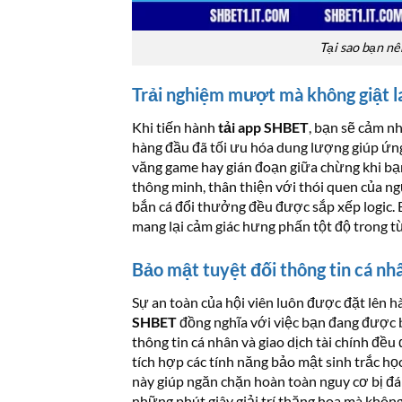
Tại sao bạn nê
Trải nghiệm mượt mà không giật l
Khi tiến hành
tải app SHBET
, bạn sẽ cảm n
hàng đầu đã tối ưu hóa dung lượng giúp ứng
văng game hay gián đoạn giữa chừng khi bạn
thông minh, thân thiện với thói quen của n
bắn cá đổi thưởng đều được sắp xếp logic. 
mang lại cảm giác hưng phấn tột độ trong 
Bảo mật tuyệt đối thông tin cá nh
Sự an toàn của hội viên luôn được đặt lên hà
SHBET
đồng nghĩa với việc bạn đang được b
thông tin cá nhân và giao dịch tài chính đề
tích hợp các tính năng bảo mật sinh trắc h
này giúp ngăn chặn hoàn toàn nguy cơ bị đ
những phút giây giải trí thăng hoa mà không 