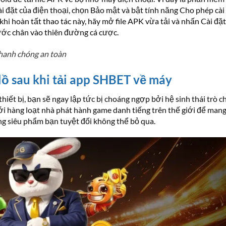
i đặt của điện thoại, chọn Bảo mật và bật tính năng Cho phép cài
hi hoàn tất thao tác này, hãy mở file APK vừa tải và nhấn Cài đặt
bước chân vào thiên đường cá cược.
nhanh chóng an toàn
ồ sau khi tải app SHBET về máy
hiết bị, bạn sẽ ngay lập tức bị choáng ngợp bởi hệ sinh thái trò c
 với hàng loạt nhà phát hành game danh tiếng trên thế giới để man
g siêu phẩm bạn tuyệt đối không thể bỏ qua.