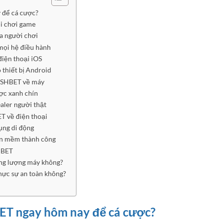
 để cá cược?
hi chơi game
ủa người chơi
mọi hệ điều hành
iện thoại iOS
 thiết bị Android
p SHBET về máy
ược xanh chín
aler người thật
ET về điện thoại
dụng di động
ần mềm thành công
HBET
ung lượng máy không?
hực sự an toàn không?
BET ngay hôm nay để cá cược?