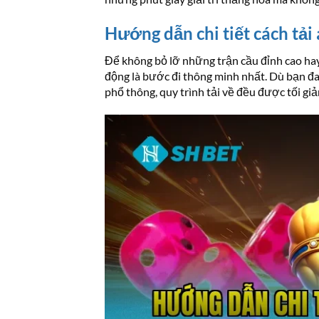
Hướng dẫn chi tiết cách tả
Để không bỏ lỡ những trận cầu đỉnh cao hay c
động là bước đi thông minh nhất. Dù bạn đ
phổ thông, quy trình tải về đều được tối gi