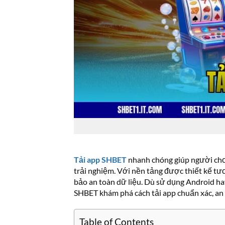
Tải app SHBET
nhanh chóng giúp người chơi 
trải nghiệm. Với nền tảng được thiết kế tươ
bảo an toàn dữ liệu. Dù sử dụng Android ha
SHBET khám phá cách tải app chuẩn xác, an 
Table of Contents