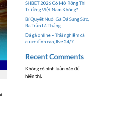
SHBET 2026 Có Mở Rộng Thị
Trường Việt Nam Không?
Bí Quyết Nuôi Gà Đá Sung Sức,
Ra Trận Là Thắng
Đá gà online – Trải nghiệm cá
cược đỉnh cao, live 24/7
Recent Comments
Không có bình luận nào để
hiển thị.
i