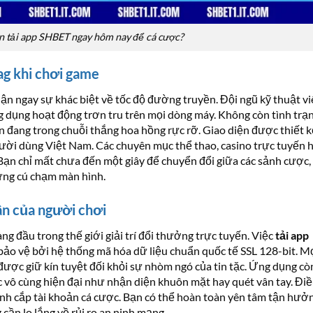
n tải app SHBET ngay hôm nay để cá cược?
ag khi chơi game
hận ngay sự khác biệt về tốc độ đường truyền. Đội ngũ kỹ thuật v
 dụng hoạt động trơn tru trên mọi dòng máy. Không còn tình trạ
 đang trong chuỗi thắng hoa hồng rực rỡ. Giao diện được thiết k
gười dùng Việt Nam. Các chuyên mục thể thao, casino trực tuyến 
Bạn chỉ mất chưa đến một giây để chuyển đổi giữa các sảnh cược,
từng cú chạm màn hình.
ân của người chơi
ng đầu trong thế giới giải trí đổi thưởng trực tuyến. Việc
tải app
ảo vệ bởi hệ thống mã hóa dữ liệu chuẩn quốc tế SSL 128-bit. M
u được giữ kín tuyệt đối khỏi sự nhòm ngó của tin tặc. Ứng dụng cò
ọc vô cùng hiện đại như nhận diện khuôn mặt hay quét vân tay. Đi
ánh cắp tài khoản cá cược. Bạn có thể hoàn toàn yên tâm tận hưở
cần lo lắng về rủi ro an ninh mạng.