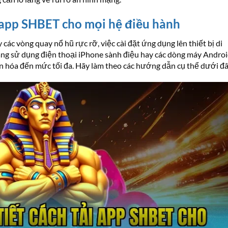
i app SHBET cho mọi hệ điều hành
ác vòng quay nổ hũ rực rỡ, việc cài đặt ứng dụng lên thiết bị di
ang sử dụng điện thoại iPhone sành điệu hay các dòng máy Andro
ản hóa đến mức tối đa. Hãy làm theo các hướng dẫn cụ thể dưới đâ