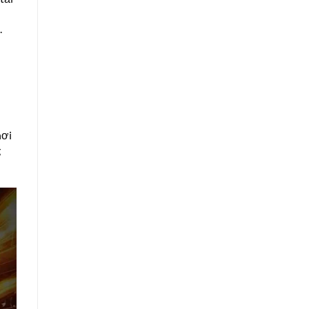
.
hơi
g