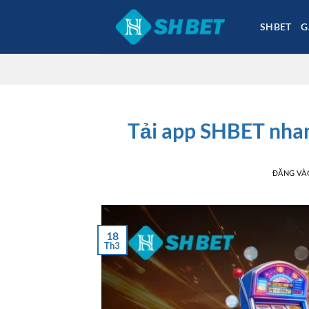
Bỏ
qua
SHBET
G
nội
dung
Tải app SHBET nhan
ĐĂNG V
18
Th3