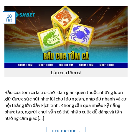
18
Th3
bầu cua tôm cá
Bầu cua tôm cá là trò chơi dân gian quen thuộc nhưng luôn
giữ được sức hút nhờ lối chơi đơn giản, nhịp độ nhanh và cơ
hội thắng lớn đầy kịch tính. Không cần quá nhiều kỹ năng
phức tạp, người chơi vẫn có thể nhập cuộc dễ dàng và tận
hưởng cảm giác […]
TIẾP TỤC ĐỌC
→