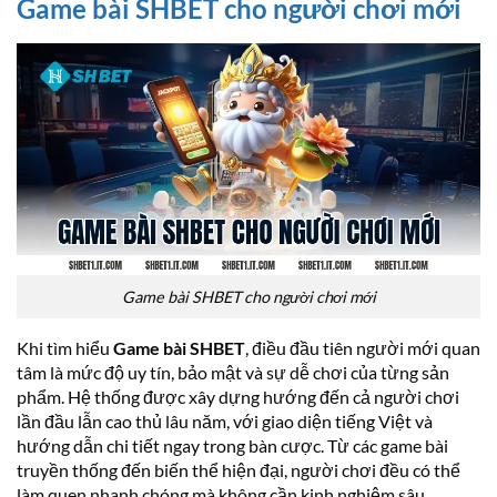
Game bài SHBET cho người chơi mới
Game bài SHBET cho người chơi mới
Khi tìm hiểu
Game bài SHBET
, điều đầu tiên người mới quan
tâm là mức độ uy tín, bảo mật và sự dễ chơi của từng sản
phẩm. Hệ thống được xây dựng hướng đến cả người chơi
lần đầu lẫn cao thủ lâu năm, với giao diện tiếng Việt và
hướng dẫn chi tiết ngay trong bàn cược. Từ các game bài
truyền thống đến biến thể hiện đại, người chơi đều có thể
làm quen nhanh chóng mà không cần kinh nghiệm sâu.