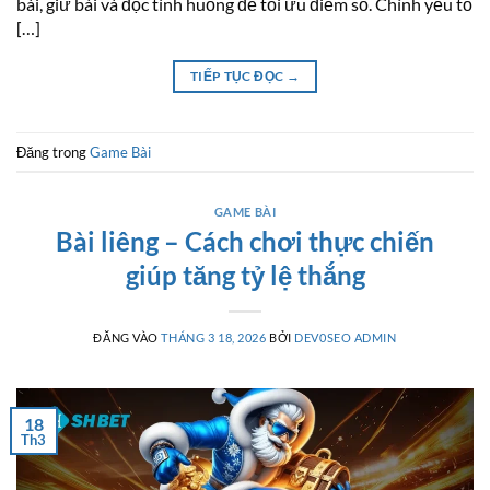
bài, giữ bài và đọc tình huống để tối ưu điểm số. Chính yếu tố
[…]
TIẾP TỤC ĐỌC
→
Đăng trong
Game Bài
GAME BÀI
Bài liêng – Cách chơi thực chiến
giúp tăng tỷ lệ thắng
ĐĂNG VÀO
THÁNG 3 18, 2026
BỞI
DEV0SEO ADMIN
18
Th3