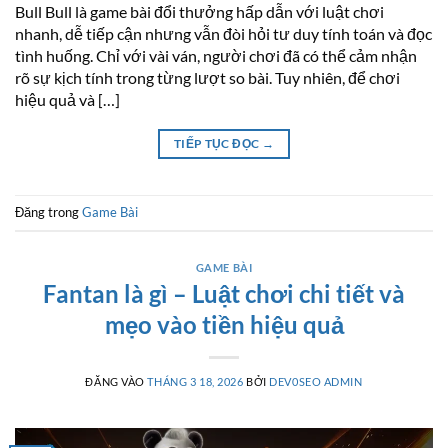
Bull Bull là game bài đổi thưởng hấp dẫn với luật chơi
nhanh, dễ tiếp cận nhưng vẫn đòi hỏi tư duy tính toán và đọc
tình huống. Chỉ với vài ván, người chơi đã có thể cảm nhận
rõ sự kịch tính trong từng lượt so bài. Tuy nhiên, để chơi
hiệu quả và […]
TIẾP TỤC ĐỌC
→
Đăng trong
Game Bài
GAME BÀI
Fantan là gì – Luật chơi chi tiết và
mẹo vào tiền hiệu quả
ĐĂNG VÀO
THÁNG 3 18, 2026
BỞI
DEV0SEO ADMIN