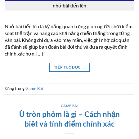
nhớ bài tiến lên
Nhớ bài tiến lên là kỹ năng quan trọng giúp người chơi kiểm
soát thế trận và nâng cao khả năng chiến thắng trong từng
ván bài. Không chỉ dựa vào may mắn, việc ghi nhớ các quân
đã đánh sẽ giúp bạn đoán bài đối thủ và đưa ra quyết định
chính xác hơn. […]
TIẾP TỤC ĐỌC
→
Đăng trong
Game Bài
GAME BÀI
Ù tròn phỏm là gì – Cách nhận
biết và tính điểm chính xác