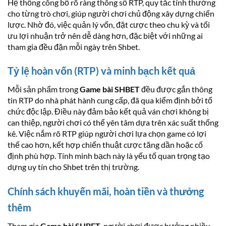
Hệ thống công bố rõ ràng thông số RTP, quy tắc tính thưởng
cho từng trò chơi, giúp người chơi chủ động xây dựng chiến
lược. Nhờ đó, việc quản lý vốn, đặt cược theo chu kỳ và tối
ưu lợi nhuận trở nên dễ dàng hơn, đặc biệt với những ai
tham gia đều đặn mỗi ngày trên Shbet.
Tỷ lệ hoàn vốn (RTP) và minh bạch kết quả
Mỗi sản phẩm trong
Game bài SHBET
đều được gắn thông
tin RTP do nhà phát hành cung cấp, đã qua kiểm định bởi tổ
chức độc lập. Điều này đảm bảo kết quả ván chơi không bị
can thiệp, người chơi có thể yên tâm dựa trên xác suất thống
kê. Việc nắm rõ RTP giúp người chơi lựa chọn game có lợi
thế cao hơn, kết hợp chiến thuật cược tăng dần hoặc cố
định phù hợp. Tính minh bạch này là yếu tố quan trọng tạo
dựng uy tín cho Shbet trên thị trường.
Chính sách khuyến mãi, hoàn tiền và thưởng
thêm
Tham gia
Game bài SHBET
, người chơi được hưởng nhiều