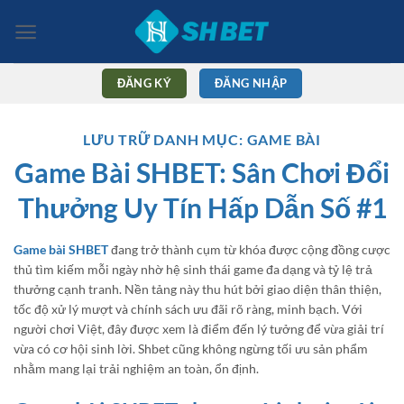
Bỏ
qua
nội
dung
ĐĂNG KÝ
ĐĂNG NHẬP
LƯU TRỮ DANH MỤC:
GAME BÀI
G
ame Bài SHBET: Sân Chơi Đổi
Thưởng Uy Tín Hấp Dẫn Số #1
Game bài SHBET
đang trở thành cụm từ khóa được cộng đồng cược
thủ tìm kiếm mỗi ngày nhờ hệ sinh thái game đa dạng và tỷ lệ trả
thưởng cạnh tranh. Nền tảng này thu hút bởi giao diện thân thiện,
tốc độ xử lý mượt và chính sách ưu đãi rõ ràng, minh bạch. Với
người chơi Việt, đây được xem là điểm đến lý tưởng để vừa giải trí
vừa có cơ hội sinh lời. Shbet cũng không ngừng tối ưu sản phẩm
nhằm mang lại trải nghiệm an toàn, ổn định.