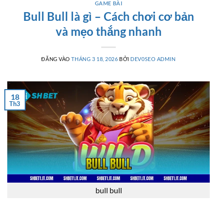
GAME BÀI
Bull Bull là gì – Cách chơi cơ bản
và mẹo thắng nhanh
ĐĂNG VÀO
THÁNG 3 18, 2026
BỞI
DEV0SEO ADMIN
18
Th3
bull bull