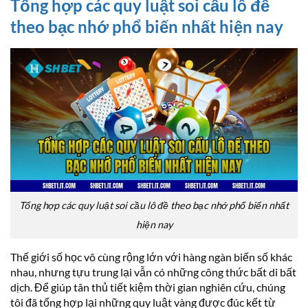
Tổng hợp các quy luật soi cầu lô đề
theo bạc nhớ phổ biến nhất hiện nay
Tổng hợp các quy luật soi cầu lô đề theo bạc nhớ phổ biến nhất
hiện nay
Thế giới số học vô cùng rộng lớn với hàng ngàn biến số khác
nhau, nhưng tựu trung lại vẫn có những công thức bất di bất
dịch. Để giúp tân thủ tiết kiệm thời gian nghiên cứu, chúng
tôi đã tổng hợp lại những quy luật vàng được đúc kết từ