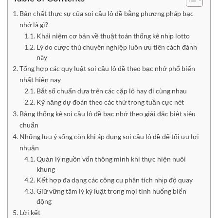
Bản chất thực sự của soi cầu lô đề bằng phương pháp bạc
nhớ là gì?
Khái niệm cơ bản về thuật toán thống kê nhịp lotto
Lý do cược thủ chuyên nghiệp luôn ưu tiên cách đánh
này
Tổng hợp các quy luật soi cầu lô đề theo bạc nhớ phổ biến
nhất hiện nay
Bắt số chuẩn dựa trên các cặp lô hay đi cùng nhau
Kỹ năng dự đoán theo các thứ trong tuần cực nét
Bảng thống kê soi cầu lô đề bạc nhớ theo giải đặc biệt siêu
chuẩn
Những lưu ý sống còn khi áp dụng soi cầu lô đề để tối ưu lợi
nhuận
Quản lý nguồn vốn thông minh khi thực hiện nuôi
khung
Kết hợp đa dạng các công cụ phân tích nhịp độ quay
Giữ vững tâm lý kỷ luật trong mọi tình huống biến
động
Lời kết