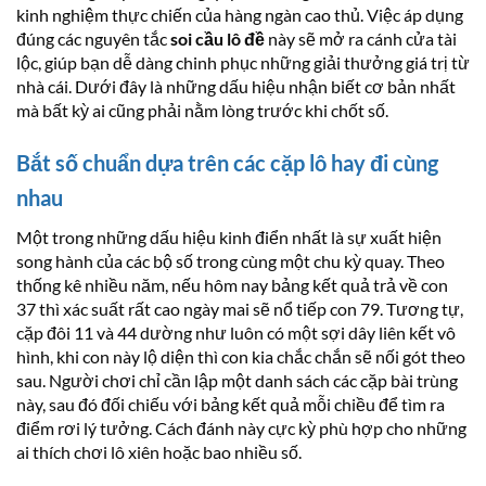
kinh nghiệm thực chiến của hàng ngàn cao thủ. Việc áp dụng
đúng các nguyên tắc
soi cầu lô đề
này sẽ mở ra cánh cửa tài
lộc, giúp bạn dễ dàng chinh phục những giải thưởng giá trị từ
nhà cái. Dưới đây là những dấu hiệu nhận biết cơ bản nhất
mà bất kỳ ai cũng phải nằm lòng trước khi chốt số.
Bắt số chuẩn dựa trên các cặp lô hay đi cùng
nhau
Một trong những dấu hiệu kinh điển nhất là sự xuất hiện
song hành của các bộ số trong cùng một chu kỳ quay. Theo
thống kê nhiều năm, nếu hôm nay bảng kết quả trả về con
37 thì xác suất rất cao ngày mai sẽ nổ tiếp con 79. Tương tự,
cặp đôi 11 và 44 dường như luôn có một sợi dây liên kết vô
hình, khi con này lộ diện thì con kia chắc chắn sẽ nối gót theo
sau. Người chơi chỉ cần lập một danh sách các cặp bài trùng
này, sau đó đối chiếu với bảng kết quả mỗi chiều để tìm ra
điểm rơi lý tưởng. Cách đánh này cực kỳ phù hợp cho những
ai thích chơi lô xiên hoặc bao nhiều số.