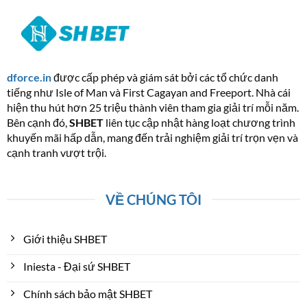
dforce.in
được cấp phép và giám sát bởi các tổ chức danh
tiếng như Isle of Man và First Cagayan and Freeport. Nhà cái
hiện thu hút hơn 25 triệu thành viên tham gia giải trí mỗi năm.
Bên cạnh đó,
SHBET
liên tục cập nhật hàng loạt chương trình
khuyến mãi hấp dẫn, mang đến trải nghiệm giải trí trọn vẹn và
cạnh tranh vượt trội.
VỀ CHÚNG TÔI
Giới thiệu SHBET
Iniesta - Đại sứ SHBET
Chính sách bảo mật SHBET