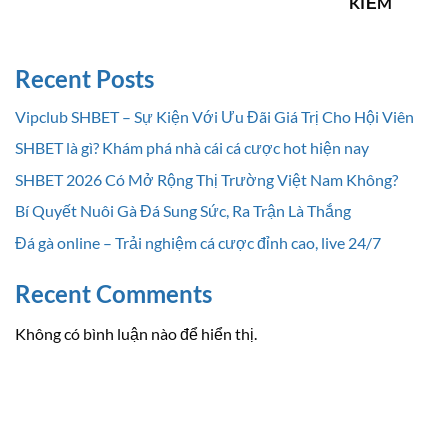
KIẾM
Recent Posts
Vipclub SHBET – Sự Kiện Với Ưu Đãi Giá Trị Cho Hội Viên
SHBET là gì? Khám phá nhà cái cá cược hot hiện nay
SHBET 2026 Có Mở Rộng Thị Trường Việt Nam Không?
Bí Quyết Nuôi Gà Đá Sung Sức, Ra Trận Là Thắng
Đá gà online – Trải nghiệm cá cược đỉnh cao, live 24/7
Recent Comments
Không có bình luận nào để hiển thị.