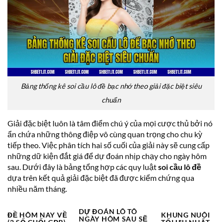
Bảng thống kê soi cầu lô đề bạc nhớ theo giải đặc biệt siêu
chuẩn
Giải đặc biệt luôn là tâm điểm chú ý của mọi cược thủ bởi nó
ẩn chứa những thông điệp vô cùng quan trọng cho chu kỳ
tiếp theo. Việc phân tích hai số cuối của giải này sẽ cung cấp
những dữ kiện đắt giá để dự đoán nhịp chạy cho ngày hôm
sau. Dưới đây là bảng tổng hợp các quy luật
soi cầu lô đề
dựa trên kết quả giải đặc biệt đã được kiểm chứng qua
nhiều năm tháng.
DỰ ĐOÁN LÔ TÔ
ĐỀ HÔM NAY VỀ
KHUNG NUÔI
NGÀY HÔM SAU SẼ