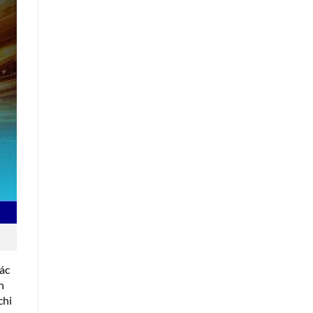
ác
n
chi