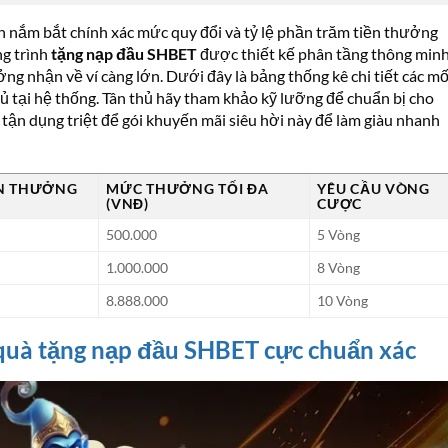
ần nắm bắt chính xác mức quy đổi và tỷ lệ phần trăm tiền thưởng
g trình
tặng nạp đầu SHBET
được thiết kế phân tầng thông minh
ởng nhận về ví càng lớn. Dưới đây là bảng thống kê chi tiết các m
 tại hệ thống. Tân thủ hãy tham khảo kỹ lưỡng để chuẩn bị cho
tận dụng triệt để gói khuyến mãi siêu hời này để làm giàu nhanh
ỀN THƯỞNG
MỨC THƯỞNG TỐI ĐA
YÊU CẦU VÒNG
(VNĐ)
CƯỢC
500.000
5 Vòng
1.000.000
8 Vòng
8.888.000
10 Vòng
uà tặng nạp đầu SHBET cực chuẩn xác