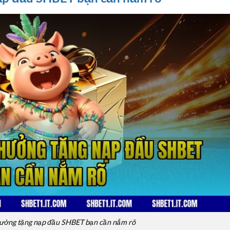
 thưởng tặng nạp đầu SHBET bạn cần nắm rõ