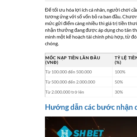
Để tối ưu hóa lợi ích cá nhân, người chơi c
tương ứng với số vốn bỏ ra ban đầu. Chươn
mức gửi điểm càng nhiều thì giá trị tiền thư
nhận thưởng đang được áp dụng cho tân thủ
mình một kế hoạch tài chính phù hợp, từ đó 
chóng.
MỐC NẠP TIỀN LẦN ĐẦU
TỶ LỆ TI
(VNĐ)
(%)
Từ 100.000 đến 500.000
100%
Từ 500.000 đến 2.000.000
50%
Từ 2.000.000 trở lên
30%
Hướng dẫn các bước nhận q