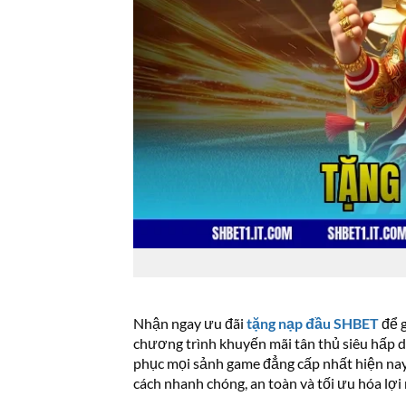
Nhận ngay ưu đãi
tặng nạp đầu SHBET
để g
chương trình khuyến mãi tân thủ siêu hấp d
phục mọi sảnh game đẳng cấp nhất hiện nay. 
cách nhanh chóng, an toàn và tối ưu hóa lợ