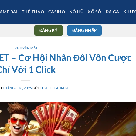
AME BÀI
THỂ THAO
CASINO
NỔ HŨ
XỔ SỐ
ĐÁ GÀ
KHUY
ĐĂNG KÝ
ĐĂNG NHẬP
KHUYẾN MÃI
ET – Cơ Hội Nhân Đôi Vốn Cược
hỉ Với 1 Click
ÀO
THÁNG 3 18, 2026
BỞI
DEV0SEO ADMIN