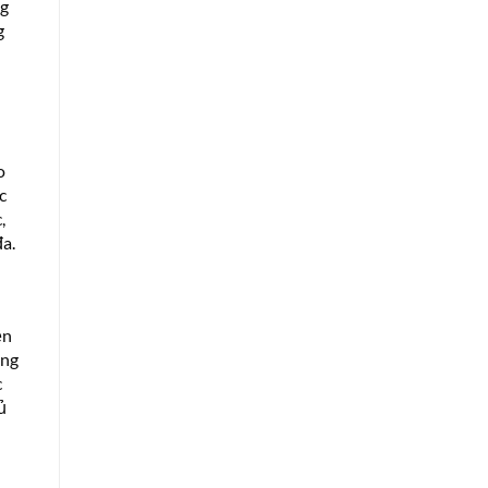
ng
g
o
c
,
a.
ền
àng
c
ủ