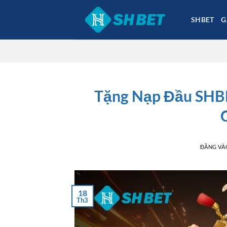
Bỏ
qua
SHBET
G
nội
dung
Tặng Nạp Đầu SHB
C
ĐĂNG V
18
Th3