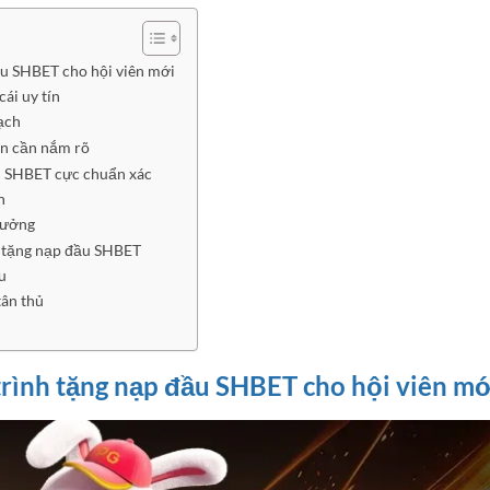
ầu SHBET cho hội viên mới
ái uy tín
ạch
ạn cần nắm rõ
u SHBET cực chuẩn xác
n
hưởng
n tặng nạp đầu SHBET
u
tân thủ
trình tặng nạp đầu SHBET cho hội viên mớ