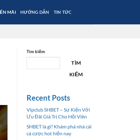
ẾN MÃI
HƯỚNG DẪN
TIN TỨC
Tìm kiếm
TÌM
KIẾM
Recent Posts
Vipclub SHBET – Sự Kiện Với
Ưu Đãi Giá Trị Cho Hội Viên
SHBET là gì? Khám phá nhà cái
cá cược hot hiện nay