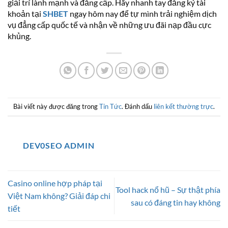
giải trí lành mạnh và đẳng cấp. Hãy nhanh tay đăng ký tài
khoản tại
SHBET
ngay hôm nay để tự mình trải nghiệm dịch
vụ đẳng cấp quốc tế và nhận về những ưu đãi nạp đầu cực
khủng.
Bài viết này được đăng trong
Tin Tức
. Đánh dấu
liên kết thường trực
.
DEV0SEO ADMIN
Casino online hợp pháp tại
Tool hack nổ hũ – Sự thật phía
Việt Nam không? Giải đáp chi
sau có đáng tin hay không
tiết