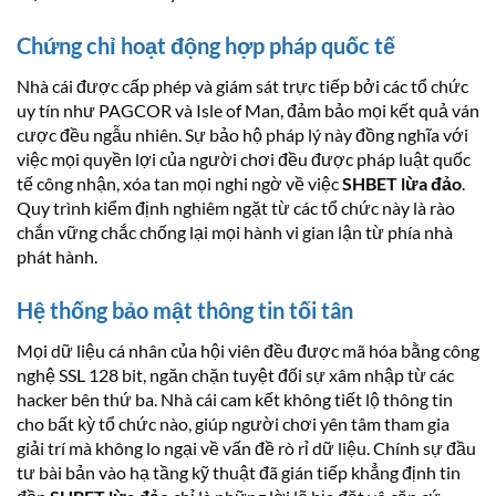
Chứng chỉ hoạt động hợp pháp quốc tế
Nhà cái được cấp phép và giám sát trực tiếp bởi các tổ chức
uy tín như PAGCOR và Isle of Man, đảm bảo mọi kết quả ván
cược đều ngẫu nhiên. Sự bảo hộ pháp lý này đồng nghĩa với
việc mọi quyền lợi của người chơi đều được pháp luật quốc
tế công nhận, xóa tan mọi nghi ngờ về việc
SHBET lừa đảo
.
Quy trình kiểm định nghiêm ngặt từ các tổ chức này là rào
chắn vững chắc chống lại mọi hành vi gian lận từ phía nhà
phát hành.
Hệ thống bảo mật thông tin tối tân
Mọi dữ liệu cá nhân của hội viên đều được mã hóa bằng công
nghệ SSL 128 bit, ngăn chặn tuyệt đối sự xâm nhập từ các
hacker bên thứ ba. Nhà cái cam kết không tiết lộ thông tin
cho bất kỳ tổ chức nào, giúp người chơi yên tâm tham gia
giải trí mà không lo ngại về vấn đề rò rỉ dữ liệu. Chính sự đầu
tư bài bản vào hạ tầng kỹ thuật đã gián tiếp khẳng định tin