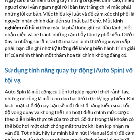
người chơi vẫn ngậm ngùi rời bàn tay trắng chỉ vì mắc phải
những lỗi cơ bản. Việc thiếu kỷ luật và để cảm xúc chi phối là
nguyên nhân chính dẫn đến sự thất bại ê chề. Một
kinh
nghiệm nổ hũ
xương máu là phải luôn giữ cái đầu lạnh, biết
nhận diện và né tránh những cạm bẫy tâm lý phổ biến. Dưới
đây là những sai lầm tai hại mà tân binh thường xuyên vấp
phải, bạn cần ghi nhớ kỹ lưỡng để không biến hành trình giải
trí của mình thành một thảm họa tài chính không đáng có.
Sử dụng tính năng quay tự động (Auto Spin) vô
tội vạ
Auto Spin là một công cụ tiện lợi giúp người chơi rảnh tay,
nhưng nó cũng là một con dao hai lưỡi cực kỳ nguy hiểm. Khi
kích hoạt chế độ này, bạn sẽ mất đi khả năng kiểm soát tốc
độ vòng quay và không thể linh hoạt điều chỉnh mức cược
theo diễn biến thực tế của trò chơi. Số dư trong tài khoản có
thể bốc hơi một cách chóng mặt trước khi bạn kịp nhận ra
vấn đề. Tốt nhất, hãy tự mình bấm nút (Manual Spin) để cảm
nhận nhịp độ và đưa ra những quyết định dừng lại hoặc đi