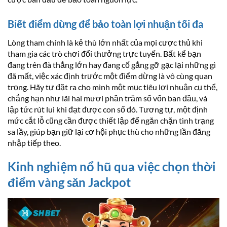
Biết điểm dừng để bảo toàn lợi nhuận tối đa
Lòng tham chính là kẻ thù lớn nhất của mọi cược thủ khi
tham gia các trò chơi đổi thưởng trực tuyến. Bất kể bạn
đang trên đà thắng lớn hay đang cố gắng gỡ gạc lại những gì
đã mất, việc xác định trước một điểm dừng là vô cùng quan
trọng. Hãy tự đặt ra cho mình một mục tiêu lợi nhuận cụ thể,
chẳng hạn như lãi hai mươi phần trăm số vốn ban đầu, và
lập tức rút lui khi đạt được con số đó. Tương tự, một định
mức cắt lỗ cũng cần được thiết lập để ngăn chặn tình trạng
sa lầy, giúp bạn giữ lại cơ hội phục thù cho những lần đăng
nhập tiếp theo.
Kinh nghiệm nổ hũ qua việc chọn thời
điểm vàng săn Jackpot