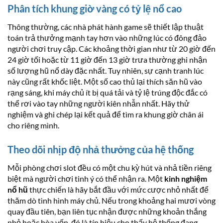
Phân tích khung giờ vàng có tỷ lệ nổ cao
Thông thường, các nhà phát hành game sẽ thiết lập thuật
toán trả thưởng mạnh tay hơn vào những lúc có đông đảo
người chơi truy cập. Các khoảng thời gian như từ 20 giờ đến
24 giờ tối hoặc từ 11 giờ đến 13 giờ trưa thường ghi nhận
số lượng hũ nổ dày đặc nhất. Tuy nhiên, sự cạnh tranh lúc
này cũng rất khốc liệt. Một số cao thủ lại thích săn hũ vào
rạng sáng, khi máy chủ ít bị quá tải và tỷ lệ trúng độc đắc có
thể rơi vào tay những người kiên nhẫn nhất. Hãy thử
nghiệm và ghi chép lại kết quả để tìm ra khung giờ chân ái
cho riêng mình.
Theo dõi nhịp độ nhả thưởng của hệ thống
Mỗi phòng chơi slot đều có một chu kỳ hút và nhả tiền riêng
biệt mà người chơi tinh ý có thể nhận ra. Một
kinh nghiệm
nổ hũ
thực chiến là hãy bắt đầu với mức cược nhỏ nhất để
thăm dò tình hình máy chủ. Nếu trong khoảng hai mươi vòng
quay đầu tiên, bạn liên tục nhận được những khoản thắng
nhỏ hoặc hòa vốn, đó là tín hiệu cho thấy hệ thống đang