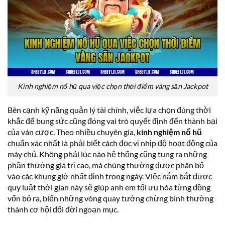
Kinh nghiệm nổ hũ qua việc chọn thời điểm vàng săn Jackpot
Bên cạnh kỹ năng quản lý tài chính, việc lựa chọn đúng thời
khắc để bung sức cũng đóng vai trò quyết định đến thành bại
của ván cược. Theo nhiều chuyên gia,
kinh nghiệm nổ hũ
chuẩn xác nhất là phải biết cách đọc vị nhịp độ hoạt động của
máy chủ. Không phải lúc nào hệ thống cũng tung ra những
phần thưởng giá trị cao, mà chúng thường được phân bổ
vào các khung giờ nhất định trong ngày. Việc nắm bắt được
quy luật thời gian này sẽ giúp anh em tối ưu hóa từng đồng
vốn bỏ ra, biến những vòng quay tưởng chừng bình thường
thành cơ hội đổi đời ngoạn mục.