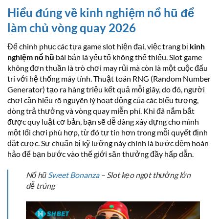
Hiểu đúng về kinh nghiệm nổ hũ để
làm chủ vòng quay 2026
Để chinh phục các tựa game slot hiện đại, việc trang bị
kinh
nghiệm nổ hũ
bài bản là yếu tố không thể thiếu. Slot game
không đơn thuần là trò chơi may rủi mà còn là một cuộc đấu
trí với hệ thống máy tính. Thuật toán RNG (Random Number
Generator) tạo ra hàng triệu kết quả mỗi giây, do đó, người
chơi cần hiểu rõ nguyên lý hoạt động của các biểu tượng,
dòng trả thưởng và vòng quay miễn phí. Khi đã nắm bắt
được quy luật cơ bản, bạn sẽ dễ dàng xây dựng cho mình
một lối chơi phù hợp, từ đó tự tin hơn trong mỗi quyết định
đặt cược. Sự chuẩn bị kỹ lưỡng này chính là bước đệm hoàn
hảo để bạn bước vào thế giới săn thưởng đầy hấp dẫn.
Nổ hũ
Sweet Bonanza
– Slot kẹo ngọt thưởng lớn
dễ trúng