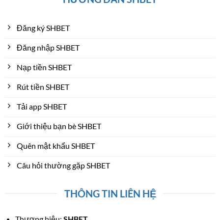
Đăng ký SHBET
Đăng nhập SHBET
Nạp tiền SHBET
Rút tiền SHBET
Tải app SHBET
Giới thiệu bạn bè SHBET
Quên mật khẩu SHBET
Câu hỏi thường gặp SHBET
THÔNG TIN LIÊN HỆ
Thương hiệu:
SHBET