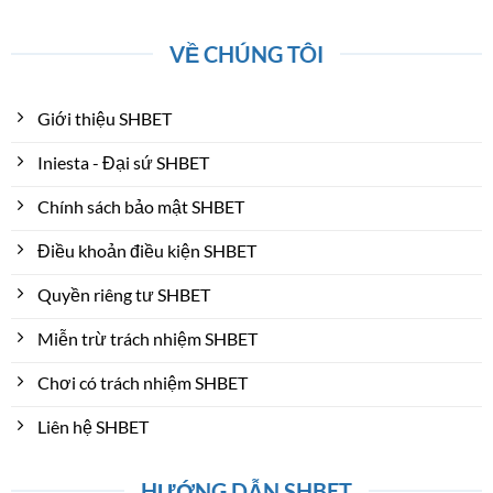
VỀ CHÚNG TÔI
Giới thiệu SHBET
Iniesta - Đại sứ SHBET
Chính sách bảo mật SHBET
Điều khoản điều kiện SHBET
Quyền riêng tư SHBET
Miễn trừ trách nhiệm SHBET
Chơi có trách nhiệm SHBET
Liên hệ SHBET
HƯỚNG DẪN SHBET