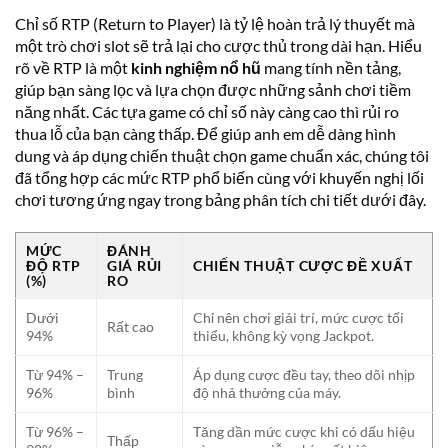
Chỉ số RTP (Return to Player) là tỷ lệ hoàn trả lý thuyết mà
một trò chơi slot sẽ trả lại cho cược thủ trong dài hạn. Hiểu
rõ về RTP là một
kinh nghiệm nổ hũ
mang tính nền tảng,
giúp bạn sàng lọc và lựa chọn được những sảnh chơi tiềm
năng nhất. Các tựa game có chỉ số này càng cao thì rủi ro
thua lỗ của bạn càng thấp. Để giúp anh em dễ dàng hình
dung và áp dụng chiến thuật chọn game chuẩn xác, chúng tôi
đã tổng hợp các mức RTP phổ biến cùng với khuyến nghị lối
chơi tương ứng ngay trong bảng phân tích chi tiết dưới đây.
MỨC
ĐÁNH
ĐỘ RTP
GIÁ RỦI
CHIẾN THUẬT CƯỢC ĐỀ XUẤT
(%)
RO
Dưới
Chỉ nên chơi giải trí, mức cược tối
Rất cao
94%
thiểu, không kỳ vọng Jackpot.
Từ 94% –
Trung
Áp dụng cược đều tay, theo dõi nhịp
96%
bình
độ nhả thưởng của máy.
Từ 96% –
Tăng dần mức cược khi có dấu hiệu
Thấp