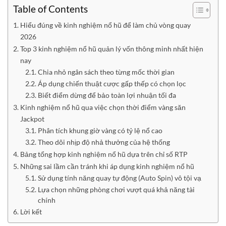
Table of Contents
Hiểu đúng về kinh nghiệm nổ hũ để làm chủ vòng quay
2026
Top 3 kinh nghiệm nổ hũ quản lý vốn thông minh nhất hiện
nay
Chia nhỏ ngân sách theo từng mốc thời gian
Áp dụng chiến thuật cược gấp thếp có chọn lọc
Biết điểm dừng để bảo toàn lợi nhuận tối đa
Kinh nghiệm nổ hũ qua việc chọn thời điểm vàng săn
Jackpot
Phân tích khung giờ vàng có tỷ lệ nổ cao
Theo dõi nhịp độ nhả thưởng của hệ thống
Bảng tổng hợp kinh nghiệm nổ hũ dựa trên chỉ số RTP
Những sai lầm cần tránh khi áp dụng kinh nghiệm nổ hũ
Sử dụng tính năng quay tự động (Auto Spin) vô tội vạ
Lựa chọn những phòng chơi vượt quá khả năng tài
chính
Lời kết