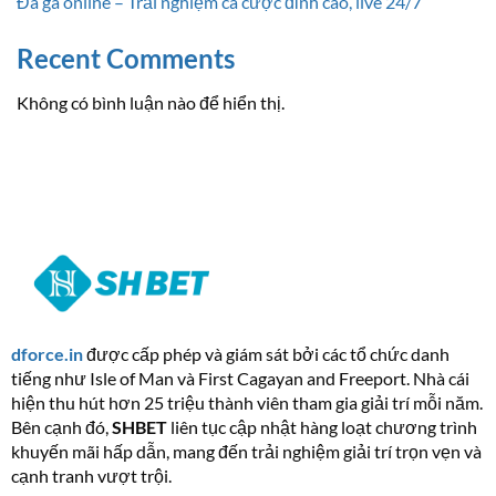
Đá gà online – Trải nghiệm cá cược đỉnh cao, live 24/7
Recent Comments
Không có bình luận nào để hiển thị.
dforce.in
được cấp phép và giám sát bởi các tổ chức danh
tiếng như Isle of Man và First Cagayan and Freeport. Nhà cái
hiện thu hút hơn 25 triệu thành viên tham gia giải trí mỗi năm.
Bên cạnh đó,
SHBET
liên tục cập nhật hàng loạt chương trình
khuyến mãi hấp dẫn, mang đến trải nghiệm giải trí trọn vẹn và
cạnh tranh vượt trội.