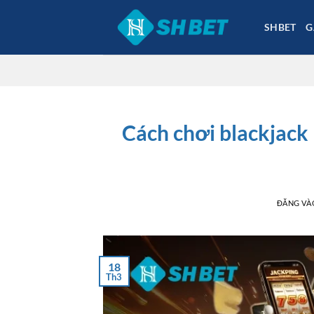
Bỏ
qua
SHBET
G
nội
dung
Cách chơi blackjack 
ĐĂNG V
18
Th3