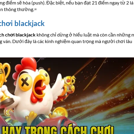
g điểm sẽ hòa (push). Đặc biệt, nếu bạn đạt 21 điểm ngay từ 2 lá
ơn thông thường.=
hơi blackjack
ch chơi blackjack
không chỉ dừng ở hiểu luật mà còn cần những 
ng ván. Dưới đây là các kinh nghiệm quan trọng mà người chơi lâu