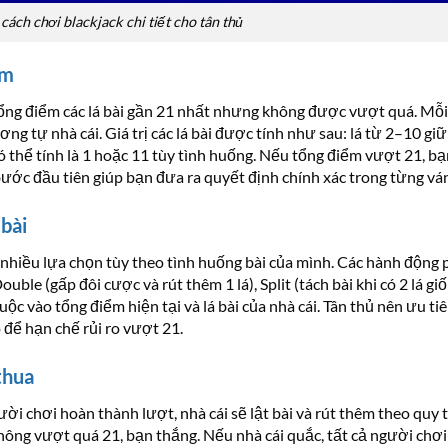
ách chơi blackjack chi tiết cho tân thủ
ắm
 tổng điểm các lá bài gần 21 nhất nhưng không được vượt quá. Mỗi
ng tự nhà cái. Giá trị các lá bài được tính như sau: lá từ 2–10 giữ
ó thể tính là 1 hoặc 11 tùy tình huống. Nếu tổng điểm vượt 21, b
 bước đầu tiên giúp bạn đưa ra quyết định chính xác trong từng vá
bài
ó nhiều lựa chọn tùy theo tình huống bài của mình. Các hành động
uble (gấp đôi cược và rút thêm 1 lá), Split (tách bài khi có 2 lá gi
c vào tổng điểm hiện tại và lá bài của nhà cái. Tân thủ nên ưu ti
 để hạn chế rủi ro vượt 21.
thua
gười chơi hoàn thành lượt, nhà cái sẽ lật bài và rút thêm theo quy t
ông vượt quá 21, bạn thắng. Nếu nhà cái quắc, tất cả người chơi