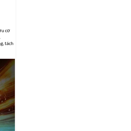
ưu cơ
,
g, tách