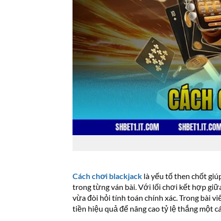
Cách chơi blackjack
là yếu tố then chốt giú
trong từng ván bài. Với lối chơi kết hợp giữ
vừa đòi hỏi tính toán chính xác. Trong bài vi
tiền hiệu quả để nâng cao tỷ lệ thắng một c