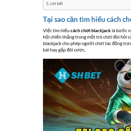
Lời kết
Tại sao cần tìm hiểu cách ch
Việc tìm hiểu
cách chơi blackjack
là bước n
hội chiến thắng trong một trò chơi đòi hỏi 
blackjack cho phép người chơi tác động trực
bài hay gấp đôi cược.