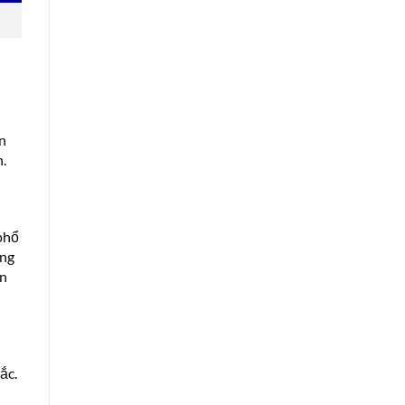
ạn
n.
 phổ
ống
ên
ắc.