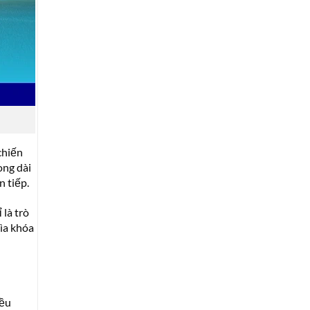
chiến
ong dài
n tiếp.
 là trò
hìa khóa
iều