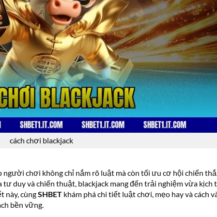
cách chơi blackjack
p người chơi không chỉ nắm rõ luật mà còn tối ưu cơ hội chiến th
a tư duy và chiến thuật, blackjack mang đến trải nghiệm vừa kịch 
ết này, cùng
SHBET
khám phá chi tiết luật chơi, mẹo hay và cách v
ách bền vững.